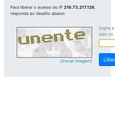
Para liberar o acesso
do IP
216.73.217.126
,
responda ao desafio abaixo.
Digite 
lado no
[trocar imagem]