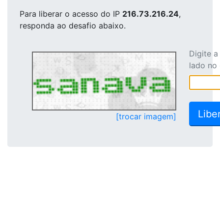
Para liberar o acesso
do IP
216.73.216.24
,
responda ao desafio abaixo.
Digite 
lado no
[trocar imagem]