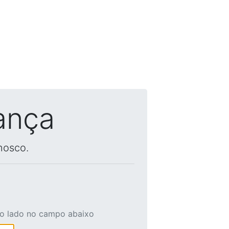
ança
nosco.
ao lado no campo abaixo