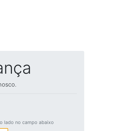
ança
nosco.
ao lado no campo abaixo