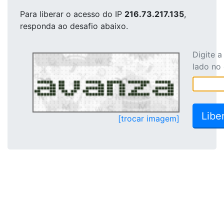
Para liberar o acesso
do IP
216.73.217.135
,
responda ao desafio abaixo.
Digite 
lado no
[trocar imagem]