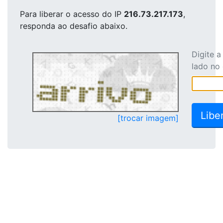
Para liberar o acesso
do IP
216.73.217.173
,
responda ao desafio abaixo.
Digite 
lado no
[trocar imagem]