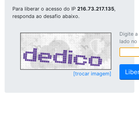
Para liberar o acesso
do IP
216.73.217.135
,
responda ao desafio abaixo.
Digite 
lado no
[trocar imagem]