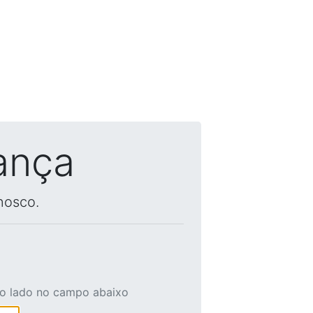
ança
nosco.
ao lado no campo abaixo