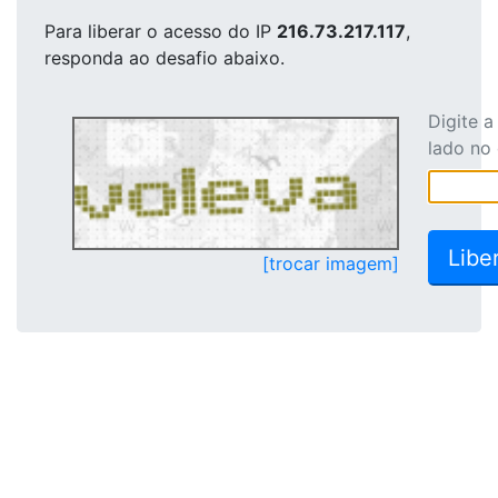
Para liberar o acesso
do IP
216.73.217.117
,
responda ao desafio abaixo.
Digite 
lado no
[trocar imagem]