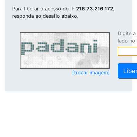
Para liberar o acesso
do IP
216.73.216.172
,
responda ao desafio abaixo.
Digite 
lado no
[trocar imagem]