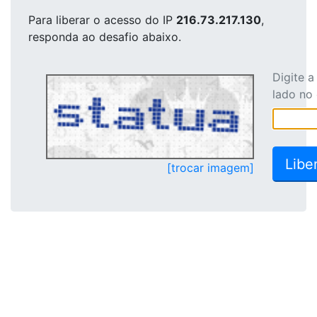
Para liberar o acesso
do IP
216.73.217.130
,
responda ao desafio abaixo.
Digite 
lado no
[trocar imagem]