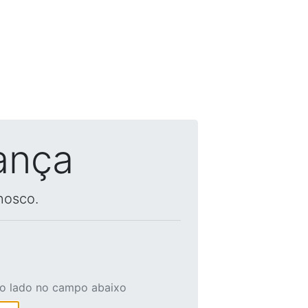
ança
nosco.
ao lado no campo abaixo